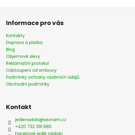
Z
á
Informace pro vás
p
a
Kontakty
t
Doprava a platba
í
Blog
Objemové slevy
Reklamační protokol
Odstoupení od smlouvy
Podmínky ochrany osobních údajů
Obchodní podmínky
Kontakt
jedlenadobi
@
seznam.cz
+420 732 391 680
Facebook jedlé nádobí