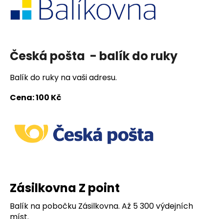
a
j
í
t
Česká pošta - balík do ruky
?
Balík do ruky na vaši adresu.
Cena: 100 Kč
HLEDAT
D
o
p
Zásilkovna Z point
o
r
Balík na pobočku Zásilkovna. Až 5 300 výdejních
u
míst.