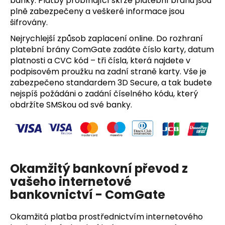
banky. Platby probíhající skrze platební bránu jsou
plně zabezpečeny a veškeré informace jsou
šifrovány.
Nejrychlejší způsob zaplacení online. Do rozhraní
platební brány ComGate zadáte číslo karty, datum
platnosti a CVC kód – tři čísla, která najdete v
podpisovém proužku na zadní straně karty. Vše je
zabezpečeno standardem 3D Secure, a tak budete
nejspíš požádáni o zadání číselného kódu, který
obdržíte SMSkou od své banky.
Okamžitý bankovní převod
z
vašeho internetové
bankovnictví -
ComGate
Okamžitá platba prostřednictvím internetového