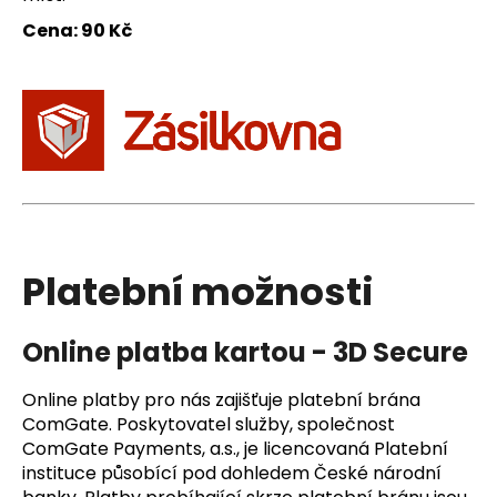
č
u
Cena: 90 Kč
j
e
m
e
Platební možnosti
Online platba kartou - 3D Secure
Online platby pro nás zajišťuje platební brána
ComGate. Poskytovatel služby, společnost
ComGate Payments, a.s., je licencovaná Platební
instituce působící pod dohledem České národní