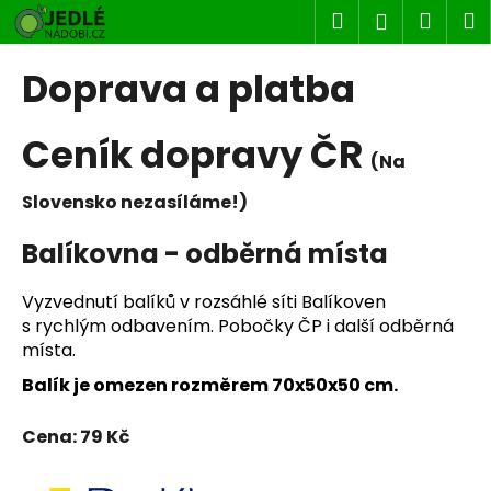
K
Přejít
Hledat
Náku
M
Přihlášen
na
o
obsah
Zpět
Zpět
košík
š
Doprava a platba
í
C
k
Ceník dopravy ČR
o
(Na
p
o
Slovensko nezasíláme!)
t
Balíkovna - odběrná místa
ř
e
Vyzvednutí balíků v rozsáhlé síti Balíkoven
b
s rychlým odbavením. Pobočky ČP i další odběrná
u
místa.
j
Balík je omezen rozměrem 70x50x50 cm.
e
t
Cena: 79 Kč
e
n