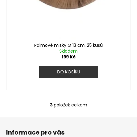
Palmové misky Ø 13 cm, 25 kusů
Skladem
199 Kč
DO KOŠÍKU
3
položek celkem
O
v
Z
l
á
á
Informace pro vás
d
p