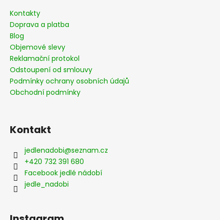
a
a
Kontakty
c
t
Doprava a platba
í
í
Blog
p
Objemové slevy
r
Reklamační protokol
v
Odstoupení od smlouvy
k
Podmínky ochrany osobních údajů
y
v
Obchodní podmínky
ý
p
i
Kontakt
s
u
jedlenadobi
@
seznam.cz
+420 732 391 680
Facebook jedlé nádobí
jedle_nadobi
Instagram