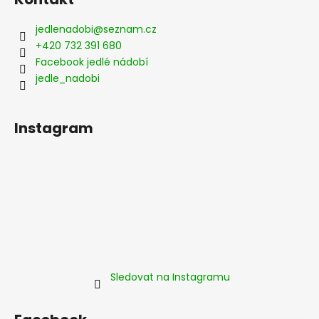
s
u
jedlenadobi
@
seznam.cz
+420 732 391 680
Facebook jedlé nádobí
jedle_nadobi
Instagram
Sledovat na Instagramu