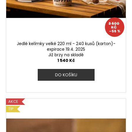
3 500
KČ
–56 %
Jedlé kelímky velké 220 ml - 240 kusů (karton)-
expirace 19.4. 2025
Již brzy na skladě
1 540 Kč
DO KOŠÍKU
AKCE
TIP