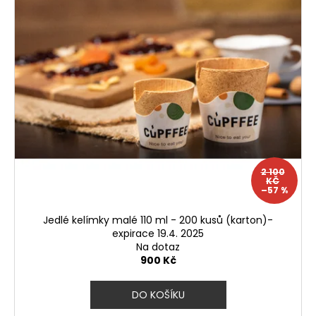
2 100
KČ
–57 %
Jedlé kelímky malé 110 ml - 200 kusů (karton)-
expirace 19.4. 2025
Na dotaz
900 Kč
DO KOŠÍKU