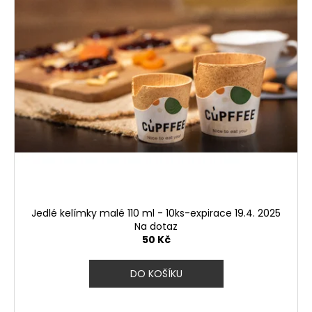
p
ů
a
r
j
o
í
d
t
u
?
k
t
ů
HLEDAT
Jedlé kelímky malé 110 ml - 10ks-expirace 19.4. 2025
D
Na dotaz
o
50 Kč
p
o
DO KOŠÍKU
r
u