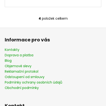
4
položek celkem
O
v
Z
l
á
á
Informace pro vás
d
p
a
a
Kontakty
c
t
Doprava a platba
í
í
Blog
p
Objemové slevy
r
Reklamační protokol
v
Odstoupení od smlouvy
k
Podmínky ochrany osobních údajů
y
v
Obchodní podmínky
ý
p
i
Kontakt