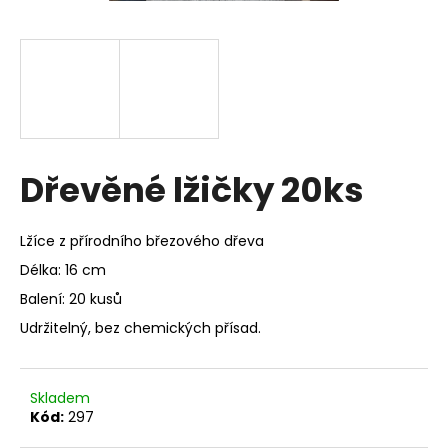
a
j
í
t
?
Dřevěné lžičky 20ks
HLEDAT
Lžíce z přírodního březového dřeva
Délka: 16 cm
Balení: 20 kusů
D
Udržitelný, bez chemických přísad.
o
p
o
Skladem
r
Kód:
297
u