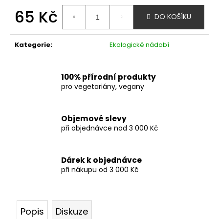
č
u
65 Kč
DO KOŠÍKU
j
Měrná
e
cena:
m
Kategorie
:
Ekologické nádobí
e
100% přírodní produkty
pro vegetariány, vegany
Objemové slevy
při objednávce nad 3 000 Kč
Dárek k objednávce
při nákupu od 3 000 Kč
Popis
Diskuze