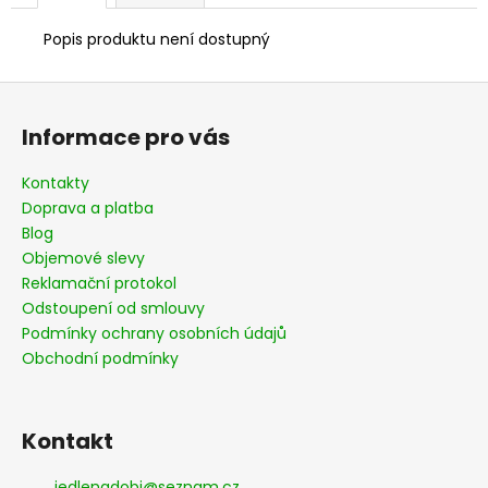
Popis produktu není dostupný
Z
á
Informace pro vás
p
a
Kontakty
t
Doprava a platba
í
Blog
Objemové slevy
Reklamační protokol
Odstoupení od smlouvy
Podmínky ochrany osobních údajů
Obchodní podmínky
Kontakt
jedlenadobi
@
seznam.cz