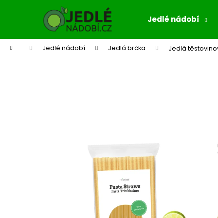
K
Přejít
na
o
Jedlé nádobí
obsah
Zpět
Zpět
š
do
do
í
Domů
Jedlé nádobí
Jedlá brčka
Jedlá těstovino
k
obchodu
obchodu