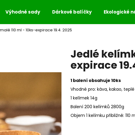
Výhodné sady
Dárkové balíčky
Ekologické 
malé 110 ml - 10ks-expirace 19.4. 2025
Co potřebujete najít?
Jedlé kelímk
HLEDAT
expirace 19.
1 balení obsahuje 10ks
Doporučujeme
Vhodné pro: káva, kakao, teplé
1 kelímek 14g
Balení 200 kelímků 2800g
Objem 1 kelímku přibližně: 110 