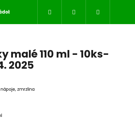
Hledat
Přihlášení
Nákupní
nádobí
Kontakty
Blog
košík
y malé 110 ml - 10ks-
4. 2025
 nápoje, zmrzlina
ml