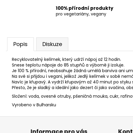
100% přírodní produkty
pro vegetariány, vegany
Popis
Diskuze
Recyklovatelný kelímek, který udrží nápoj až 12 hodin.
Snese teplotu nápoje do 85 stupňů a výborně ji izoluje.
Je 100 % přírodní, neobsahuje žádná umělá barviva ani um
Na své si přijdou i vegani, jelikož Jedlý kelímek v sobě nem
Navíc je křupavý. A vydrží křupavým až 40 minut po styku 
Přesto, že je sladký a ideální jako dezert či jako svačina, o
Složení: voda, ovesné otruby, pšeničná mouka, cukr, rafino
Vyrobeno v Bulharsku
Z
á
Informace pro vás
Kont