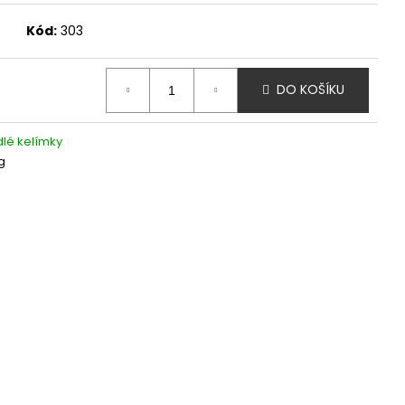
Kód:
303
DO KOŠÍKU
lé kelímky
g