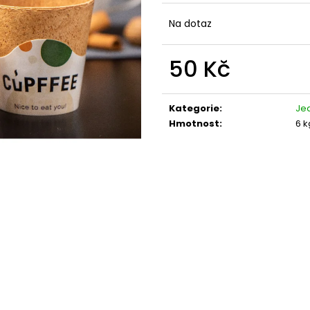
Na dotaz
50 Kč
Měrná
cena:
Kategorie
:
Jed
Hmotnost
:
6 k