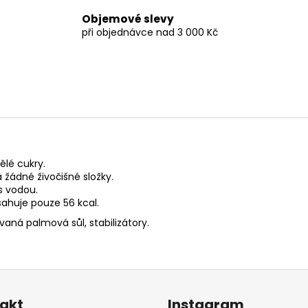
Objemové slevy
při objednávce nad 3 000 Kč
ělé cukry.
á žádné živočišné složky.
s vodou.
bsahuje pouze 56 kcal.
vaná palmová sůl, stabilizátory.
akt
Instagram