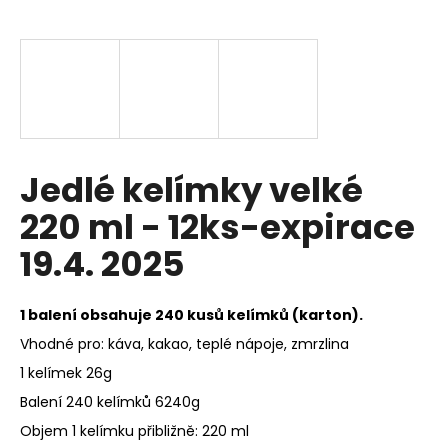
a
j
í
t
?
Jedlé kelímky velké
220 ml - 12ks-expirace
HLEDAT
19.4. 2025
1 balení obsahuje 240 kusů kelímků (karton).
D
o
Vhodné pro: káva, kakao, teplé nápoje, zmrzlina
p
1 kelímek 26g
o
Balení 240 kelímků 6240g
r
u
Objem 1 kelímku přibližně: 220 ml