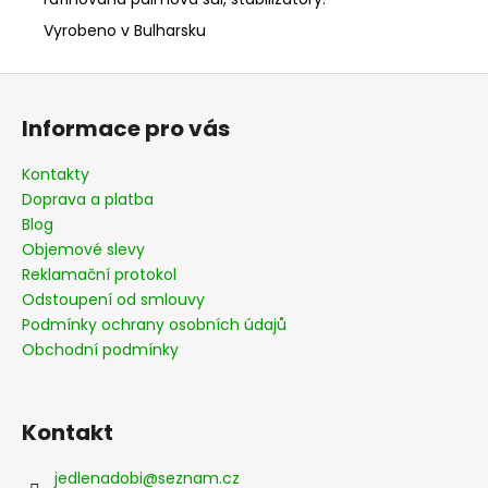
Vyrobeno v Bulharsku
Z
á
Informace pro vás
p
a
Kontakty
t
Doprava a platba
í
Blog
Objemové slevy
Reklamační protokol
Odstoupení od smlouvy
Podmínky ochrany osobních údajů
Obchodní podmínky
Kontakt
jedlenadobi
@
seznam.cz