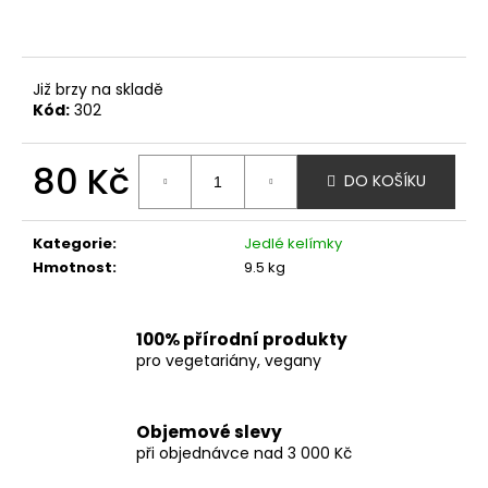
č
u
j
e
Již brzy na skladě
m
Kód:
302
e
80 Kč
DO KOŠÍKU
Měrná
cena:
Kategorie
:
Jedlé kelímky
Hmotnost
:
9.5 kg
100% přírodní produkty
pro vegetariány, vegany
Objemové slevy
při objednávce nad 3 000 Kč