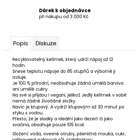
Dárek k objednávce
při nákupu od 3 000 Kč
Popis
Diskuze
Recyklovatelný kelímek, který udrží nápoj až 12
hodin.
Snese teplotu nápoje do 85 stupňů a výborně ji
izoluje.
Je 100 % přírodní, neobsahuje žádná umělá barviva
ani umělé cukry.
Na své si přijdou i vegani, jelikož Jedlý kelímek v sobě
nemá žádné živočišné složky.
Navíc je křupavý. A vydrží křupavým až 30 minut po
styku s vodou.
Přesto, že je sladký a ideální jako dezert či jako
svačina, obsahuje pouze 105 kcal.
Složení: voda, ovesné otruby, pšeničná mouka, cukr,
rafinovaná palmová sůl, stabilizátory.