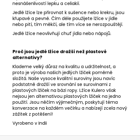
nesnášenlivostí lepku a celiakií.
Jedlé lžíce lze přirovnat k sušence nebo krekru, jsou
křupavé a pevné.
Čím déle použijete lžíce v jídle
nebo pití, tím měkčí, ale tím více se nerozpouštějí.
J
edlé lžíce neovlivňují chuť jídla nebo nápojů.
Proč jsou jedlé lžíce dražší než plastové
alternativy?
Klademe velký důraz na kvalitu a udržitelnost, a
proto je výroba našich jedlých lžiček poměrně
složitá.
Naše vysoce kvalitní suroviny jsou navíc
podstatně dražší ve srovnání se surovinami z
plastových lžiček na bázi ropy.
Lžíce Kulero však
nejsou jen alternativou plastových lžiček na jedno
použití.
Jsou něčím výjimečným, poskytují téma
konverzace na každém večírku a nabízejí zcela nový
zážitek z potěšení!
Vyrobeno v Indii
Z