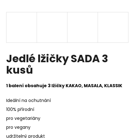
a
j
í
t
?
Jedlé lžičky SADA 3
kusů
HLEDAT
1 balení obsahuje 3 lžičky KAKAO, MASALA, KLASSIK
D
Ideální na ochutnání
o
100% přírodní
p
o
pro vegetariány
r
pro vegany
u
udržitelný produkt