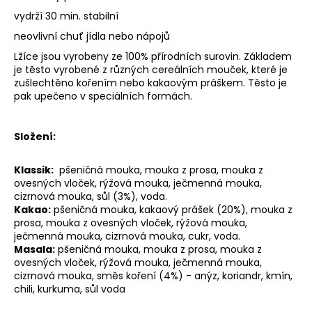
č
u
vydrží 30 min. stabilní
j
neovlivní chuť jídla nebo nápojů
e
Lžíce jsou vyrobeny ze 100% přírodních surovin. Základem
m
je těsto vyrobené z různých cereálních mouček, které je
e
zušlechtěno kořením nebo kakaovým práškem. Těsto je
pak upečeno v speciálních formách.
Složení:
Klassik:
pšeničná mouka, mouka z prosa, mouka z
ovesných vloček, rýžová mouka, ječmenná mouka,
cizrnová mouka, sůl (3%), voda.
Kakao:
pšeničná mouka, kakaový prášek (20%), mouka z
prosa, mouka z ovesných vloček, rýžová mouka,
ječmenná mouka, cizrnová mouka, cukr, voda.
Masala:
pšeničná mouka, mouka z prosa, mouka z
ovesných vloček, rýžová mouka, ječmenná mouka,
cizrnová mouka, směs koření (4%) - anýz, koriandr, kmín,
chili, kurkuma, sůl voda