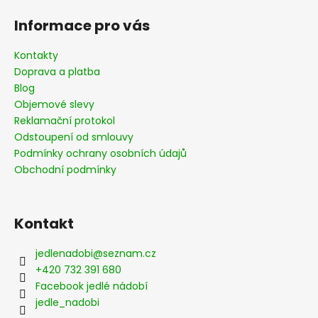
á
Informace pro vás
p
a
Kontakty
t
Doprava a platba
í
Blog
Objemové slevy
Reklamační protokol
Odstoupení od smlouvy
Podmínky ochrany osobních údajů
Obchodní podmínky
Kontakt
jedlenadobi
@
seznam.cz
+420 732 391 680
Facebook jedlé nádobí
jedle_nadobi