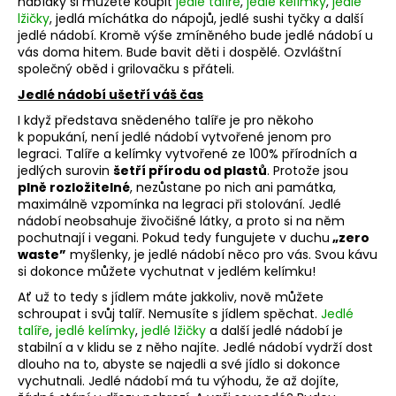
nabídky si můžete koupit
jedlé talíře
,
jedlé kelímky
,
jedlé
a
lžičky
, jedlá míchátka do nápojů, jedlé sushi tyčky a další
jedlé nádobí. Kromě výše zmíněného bude jedlé nádobí u
j
vás doma hitem. Bude bavit děti i dospělé. Ozvláštní
í
společný oběd i grilovačku s přáteli.
t
Jedlé nádobí ušetří váš čas
?
I když představa snědeného talíře je pro někoho
k popukání, není jedlé nádobí vytvořené jenom pro
legraci. Talíře a kelímky vytvořené ze 100% přírodních a
jedlých surovin
šetří přírodu od plastů
. Protože jsou
plně rozložitelné
, nezůstane po nich ani památka,
maximálně vzpomínka na legraci při stolování. Jedlé
HLEDAT
nádobí neobsahuje živočišné látky, a proto si na něm
pochutnají i vegani. Pokud tedy fungujete v duchu
„zero
waste”
myšlenky, je jedlé nádobí něco pro vás. Svou kávu
si dokonce můžete vychutnat v jedlém kelímku!
D
Ať už to tedy s jídlem máte jakkoliv, nově můžete
o
schroupat i svůj talíř. Nemusíte s jídlem spěchat.
Jedlé
p
talíře
,
jedlé kelímky
,
jedlé lžičky
a další jedlé nádobí je
o
stabilní a v klidu se z něho najíte. Jedlé nádobí vydrží dost
r
dlouho na to, abyste se najedli a své jídlo si dokonce
u
vychutnali. Jedlé nádobí má tu výhodu, že až dojíte,