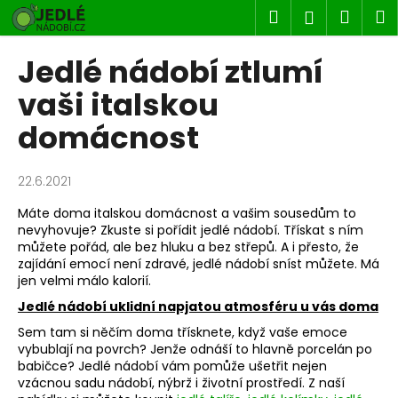
K
Přejít
Hledat
Náku
M
Přihlášen
na
o
obsah
Zpět
Zpět
košík
š
Jedlé nádobí ztlumí
í
C
vaši italskou
k
o
domácnost
p
o
22.6.2021
t
ř
Máte doma italskou domácnost a vašim sousedům to
nevyhovuje? Zkuste si pořídit jedlé nádobí. Třískat s ním
e
můžete pořád, ale bez hluku a bez střepů. A i přesto, že
b
zajídání emocí není zdravé, jedlé nádobí sníst můžete. Má
u
jen velmi málo kalorií.
j
Jedlé nádobí uklidní napjatou atmosféru u vás doma
e
Sem tam si něčím doma třísknete, když vaše emoce
t
vybublají na povrch? Jenže odnáší to hlavně porcelán po
babičce? Jedlé nádobí vám pomůže ušetřit nejen
e
vzácnou sadu nádobí, nýbrž i životní prostředí. Z naší
n