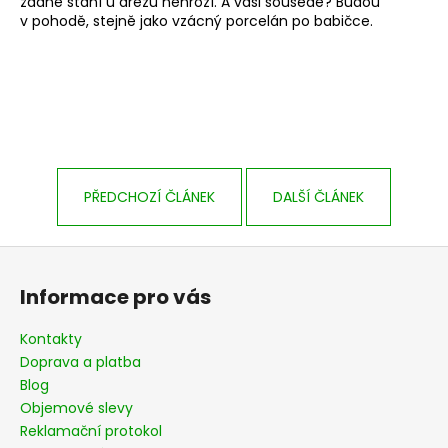
č
žádné stání u dřezu nehrozí. A vaši sousedé? Budou
v pohodě, stejně jako vzácný porcelán po babičce.
u
j
e
m
e
PŘEDCHOZÍ ČLÁNEK
DALŠÍ ČLÁNEK
Z
á
Informace pro vás
p
a
Kontakty
t
Doprava a platba
í
Blog
Objemové slevy
Reklamační protokol